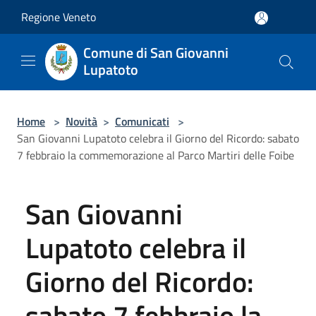
Salta al contenuto principale
Regione Veneto
Comune di San Giovanni
Lupatoto
Home
>
Novità
>
Comunicati
>
San Giovanni Lupatoto celebra il Giorno del Ricordo: sabato
7 febbraio la commemorazione al Parco Martiri delle Foibe
San Giovanni
Lupatoto celebra il
Giorno del Ricordo:
sabato 7 febbraio la