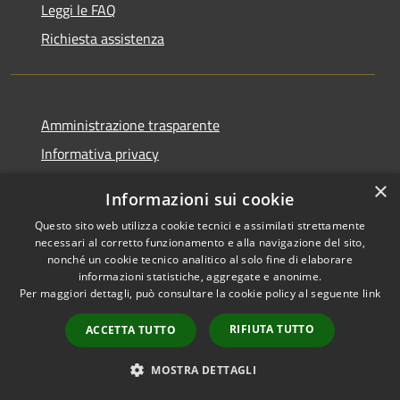
Leggi le FAQ
Richiesta assistenza
Amministrazione trasparente
Informativa privacy
Informative privacy altri servizi
×
Informazioni sui cookie
Note legali
Questo sito web utilizza cookie tecnici e assimilati strettamente
Dichiarazione di accessibilità
necessari al corretto funzionamento e alla navigazione del sito,
nonché un cookie tecnico analitico al solo fine di elaborare
informazioni statistiche, aggregate e anonime.
Per maggiori dettagli, può consultare la cookie policy al seguente
link
RSS
Copyright © 2026 • Comune di
RIFIUTA TUTTO
ACCETTA TUTTO
Accessibilità
San Giovanni Lupatoto •
Privacy
Municipium
MOSTRA DETTAGLI
Powered by
•
Cookie
Accesso redazione