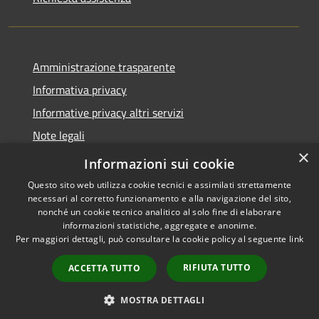
Amministrazione trasparente
Informativa privacy
Informative privacy altri servizi
Note legali
×
Dichiarazione di accessibilità
Informazioni sui cookie
Questo sito web utilizza cookie tecnici e assimilati strettamente
necessari al corretto funzionamento e alla navigazione del sito,
nonché un cookie tecnico analitico al solo fine di elaborare
informazioni statistiche, aggregate e anonime.
RSS
Copyright © 2026 • Comune di
Per maggiori dettagli, può consultare la cookie policy al seguente
link
Accessibilità
San Giovanni Lupatoto •
Privacy
Municipium
Powered by
•
RIFIUTA TUTTO
ACCETTA TUTTO
Cookie
Accesso redazione
Mappa del sito
MOSTRA DETTAGLI