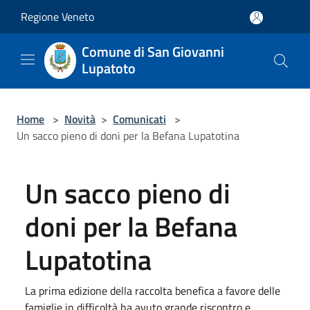
Salta al contenuto principale
Regione Veneto
Comune di San Giovanni
Lupatoto
Home
>
Novità
>
Comunicati
>
Un sacco pieno di doni per la Befana Lupatotina
Un sacco pieno di
doni per la Befana
Lupatotina
La prima edizione della raccolta benefica a favore delle
famiglie in difficoltà ha avuto grande riscontro e