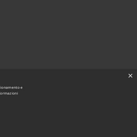
×
nzionamento e
nformazioni
Municipium
Accesso
an Giovanni Lupatoto • Powered by
•
redazione