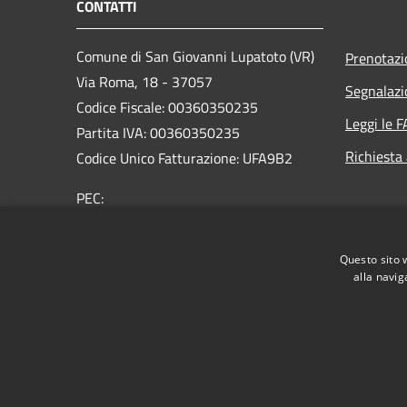
CONTATTI
Comune di San Giovanni Lupatoto (VR)
Prenotaz
Via Roma, 18 - 37057
Segnalazi
Codice Fiscale: 00360350235
Leggi le 
Partita IVA: 00360350235
Richiesta
Codice Unico Fatturazione: UFA9B2
PEC:
protocol.comune.sangiovannilupatoto.vr@pecvenet
Centralino Unico: +39 045 8290111
Questo sito 
alla navig
RSS
Accessibilità
Privacy
Cookie
Mappa de