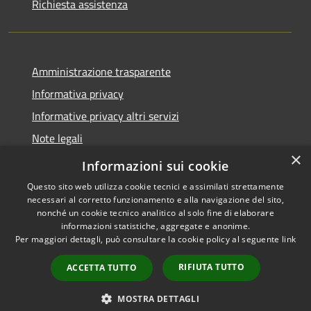
Richiesta assistenza
Amministrazione trasparente
Informativa privacy
Informative privacy altri servizi
Note legali
×
Dichiarazione di accessibilità
Informazioni sui cookie
Questo sito web utilizza cookie tecnici e assimilati strettamente
necessari al corretto funzionamento e alla navigazione del sito,
nonché un cookie tecnico analitico al solo fine di elaborare
informazioni statistiche, aggregate e anonime.
RSS
Copyright © 2026 • Comune di
Per maggiori dettagli, può consultare la cookie policy al seguente
link
Accessibilità
San Giovanni Lupatoto •
Privacy
Municipium
Powered by
•
RIFIUTA TUTTO
ACCETTA TUTTO
Cookie
Accesso redazione
Mappa del sito
MOSTRA DETTAGLI