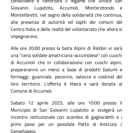
condividere e rafforzare il legame che unisce San
Giovanni Lupatoto, Accumoli, Monterotondo e
Montelibretti, nel segno della solidarietà che continua,
alla presenza di autorità ed ospiti dei comuni del
Centro Italia e delle realtà del volontariato che allora si
impegnarono.
Alle ore 20:00 presso la baita Alpini di Raldon vi sarà
una “cena solidale amatriciana-accumolese” con cuochi
di Accu
moli
che in collaborazione con cuochi alpini,
prepareranno un menù a base di prodotti (salumi e
formaggi, guanciale, pecorino, salsicce e costine) del
loro territorio. L’offerta è libera e sarà donata al
Comune di Accumoli.
Sabato 12 aprile 2025, alle ore 10:00 presso il
Municipio di San Giovanni Lupatoto si svolgerà un
incontro istituzionale con scambio di gagliardetti e i
primi passi per un possibile Patto di Amicizia /
Gemellaggio.