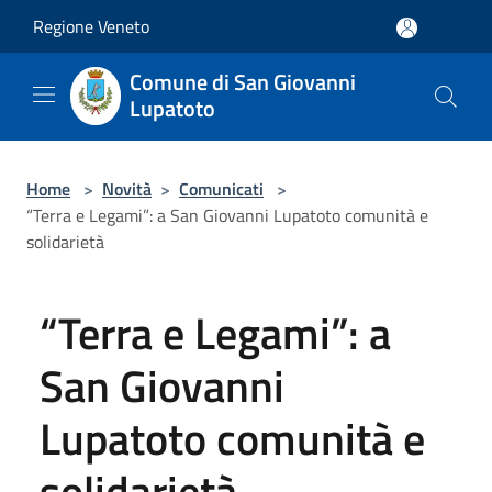
Salta al contenuto principale
Regione Veneto
Comune di San Giovanni
Lupatoto
Home
>
Novità
>
Comunicati
>
“Terra e Legami”: a San Giovanni Lupatoto comunità e
solidarietà
“Terra e Legami”: a
San Giovanni
Lupatoto comunità e
solidarietà