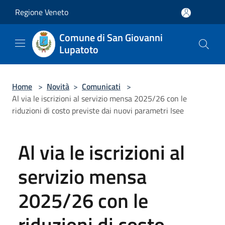
Salta al contenuto principale
Regione Veneto
Comune di San Giovanni
Lupatoto
Home
>
Novità
>
Comunicati
>
Al via le iscrizioni al servizio mensa 2025/26 con le
riduzioni di costo previste dai nuovi parametri Isee
Al via le iscrizioni al
servizio mensa
2025/26 con le
riduzioni di costo