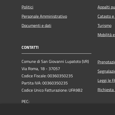
Politici
Appalti pu
Personale Amministrativo
Catasto e
Documenti e dati
Turismo
Mobilità e
CONTATTI
Comune di San Giovanni Lupatoto (VR)
Prenotaz
Via Roma, 18 - 37057
Segnalazi
Codice Fiscale: 00360350235
Leggi le 
Partita IVA: 00360350235
Richiesta
Codice Unico Fatturazione: UFA9B2
PEC:
protocol.comune.sangiovannilupatoto.vr@pecvenet