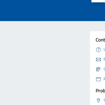
Cont
Prob