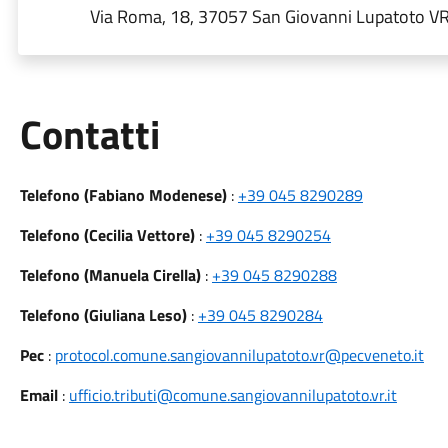
Via Roma, 18, 37057 San Giovanni Lupatoto VR, 
Utili
Contatti
Telefono (Fabiano Modenese)
:
+39 045 8290289
Telefono (Cecilia Vettore)
:
+39 045 8290254
Telefono (Manuela Cirella)
:
+39 045 8290288
Telefono (Giuliana Leso)
:
+39 045 8290284
Pec
:
protocol.comune.sangiovannilupatoto.vr@pecveneto.it
Email
:
ufficio.tributi@comune.sangiovannilupatoto.vr.it