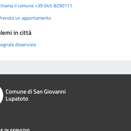
Chiama il comune +39 045-8290111
Prenota un appuntamento
lemi in città
Segnala disservizio
Comune di San Giovanni
Lupatoto
E DI SERVIZIO