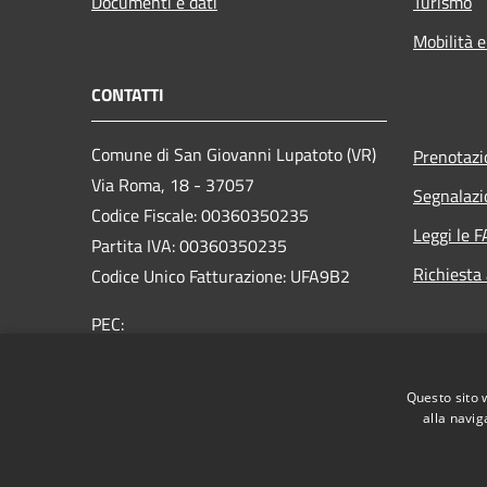
Documenti e dati
Turismo
Mobilità e
CONTATTI
Comune di San Giovanni Lupatoto (VR)
Prenotaz
Via Roma, 18 - 37057
Segnalazi
Codice Fiscale: 00360350235
Leggi le 
Partita IVA: 00360350235
Richiesta
Codice Unico Fatturazione: UFA9B2
PEC:
protocol.comune.sangiovannilupatoto.vr@pecvenet
Centralino Unico: +39 045 8290111
Questo sito 
alla navig