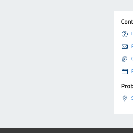
Cont
Prob