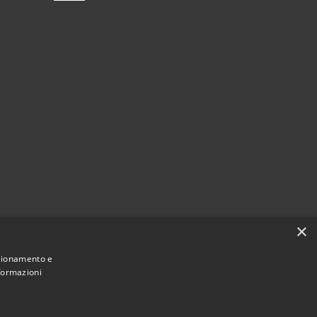
×
nzionamento e
nformazioni