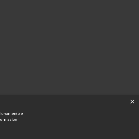
×
nzionamento e
nformazioni