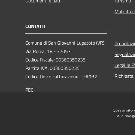
Documenti e dati
Turismo
Mobilità e
CONTATTI
Comune di San Giovanni Lupatoto (VR)
Prenotaz
Via Roma, 18 - 37057
Segnalazi
Codice Fiscale: 00360350235
Leggi le 
Partita IVA: 00360350235
Richiesta
Codice Unico Fatturazione: UFA9B2
PEC:
protocol.comune.sangiovannilupatoto.vr@pecvenet
Centralino Unico: +39 045 8290111
Questo sito 
alla navig