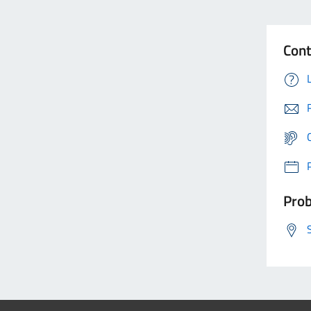
Cont
Prob