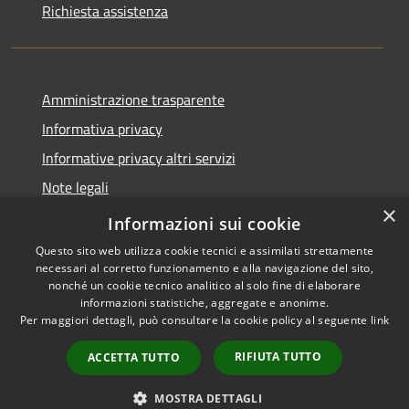
Richiesta assistenza
Amministrazione trasparente
Informativa privacy
Informative privacy altri servizi
Note legali
×
Dichiarazione di accessibilità
Informazioni sui cookie
Questo sito web utilizza cookie tecnici e assimilati strettamente
necessari al corretto funzionamento e alla navigazione del sito,
nonché un cookie tecnico analitico al solo fine di elaborare
informazioni statistiche, aggregate e anonime.
RSS
Copyright © 2026 • Comune di
Per maggiori dettagli, può consultare la cookie policy al seguente
link
Accessibilità
San Giovanni Lupatoto •
Privacy
Municipium
Powered by
•
RIFIUTA TUTTO
ACCETTA TUTTO
Cookie
Accesso redazione
Mappa del sito
MOSTRA DETTAGLI