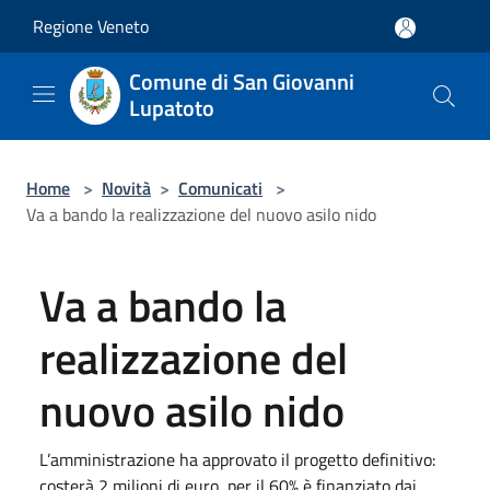
Salta al contenuto principale
Regione Veneto
Comune di San Giovanni
Lupatoto
Home
>
Novità
>
Comunicati
>
Va a bando la realizzazione del nuovo asilo nido
Va a bando la
realizzazione del
nuovo asilo nido
L’amministrazione ha approvato il progetto definitivo:
costerà 2 milioni di euro, per il 60% è finanziato dai