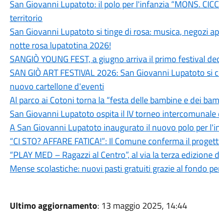
San Giovanni Lupatoto: il polo per l'infanzia “MONS. CIC
territorio
San Giovanni Lupatoto si tinge di rosa: musica, negozi aper
notte rosa lupatotina 2026!
SANGIÒ YOUNG FEST, a giugno arriva il primo festival ded
SAN GIÒ ART FESTIVAL 2026: San Giovanni Lupatoto si c
nuovo cartellone d'eventi
Al parco ai Cotoni torna la “festa delle bambine e dei bamb
San Giovanni Lupatoto ospita il IV torneo intercomunale d
A San Giovanni Lupatoto inaugurato il nuovo polo per l'inf
“CI STO? AFFARE FATICA!”: Il Comune conferma il progett
“PLAY MED – Ragazzi al Centro”, al via la terza edizione d
Mense scolastiche: nuovi pasti gratuiti grazie al fondo p
Ultimo aggiornamento
: 13 maggio 2025, 14:44