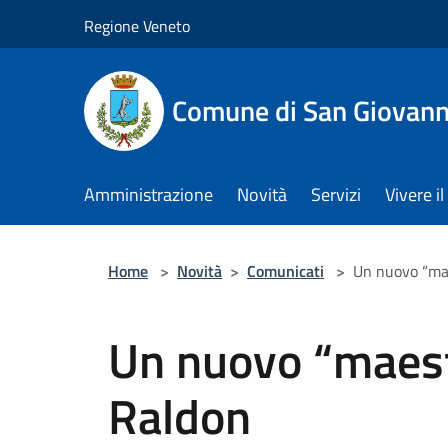
Salta al contenuto principale
Regione Veneto
Comune di San Giovann
Amministrazione
Novità
Servizi
Vivere 
Home
>
Novità
>
Comunicati
>
Un nuovo “mae
Un nuovo “maest
Raldon