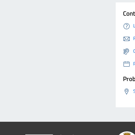
Cont
Prob