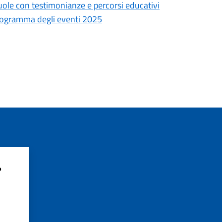
uole con testimonianze e percorsi educativi
programma degli eventi 2025
?