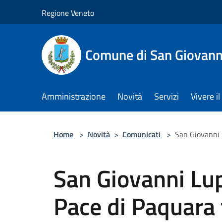
Salta al contenuto principale
Regione Veneto
Comune di San Giovann
Amministrazione
Novità
Servizi
Vivere 
Home
>
Novità
>
Comunicati
>
San Giovanni L
San Giovanni Lup
Pace di Paquara t