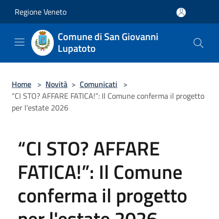
Salta al contenuto principale
Regione Veneto
Comune di San Giovanni
Lupatoto
Home
>
Novità
>
Comunicati
>
“CI STO? AFFARE FATICA!”: Il Comune conferma il progetto
per l'estate 2026
“CI STO? AFFARE
FATICA!”: Il Comune
conferma il progetto
per l'estate 2026