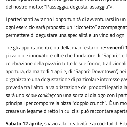
del nostro motto: "Passeggia, degusta, assaggia"».
I partecipanti avranno l’opportunità di avventurarsi in un 
ogni esercizio sarà proposto un “cicchetto” accompagnato
permettere di degustare una specialità e un vino ad ogni
Tre gli appuntamenti clou della manifestazione:
venerdì 1
pizzaiolo e innovatore oltre che fondatore di “Saporè”, e
celebrazione della pizza in tutte le sue forme, tradizionali
apertura, da martedì 1 aprile, di “Saporè Downtown”, nei 
organizzare una degustazione di particolare interesse g
preveda tra l’altro la valorizzazione dei prodotti legati all
sarà uno
show cooking
con una sorta di dialogo con i part
principali per comporre la pizza “doppio crunch”. È un mo
creare un legame diretto in cui ci si può raccontare apert
Sabato 12 aprile
, spazio alla creatività e ai cocktail di