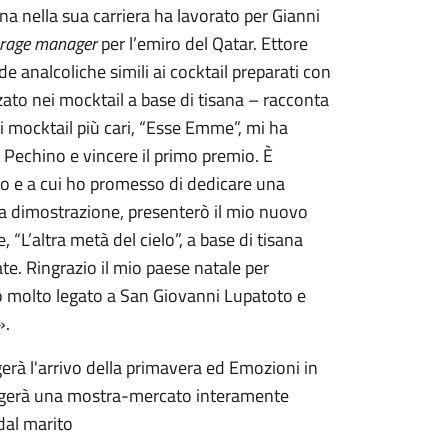
 nella sua carriera ha lavorato per Gianni
rage manager
per l’emiro del Qatar. Ettore
 analcoliche simili ai cocktail preparati con
zzato nei mocktail a base di tisana – racconta
i mocktail più cari, “Esse Emme”, mi ha
Pechino e vincere il primo premio. È
to e a cui ho promesso di dedicare una
ia dimostrazione, presenterò il mio nuovo
 “L’altra metà del cielo”, a base di tisana
ate. Ringrazio il mio paese natale per
go molto legato a San Giovanni Lupatoto e
od”».
rà l'arrivo della primavera ed Emozioni in
svolgerà una mostra-mercato interamente
dal marito