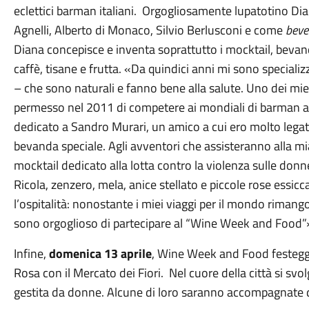
eclettici barman italiani.
Orgogliosamente lupatotino Diana
Agnelli, Alberto di Monaco, Silvio Berlusconi e come
beve
Diana concepisce e inventa soprattutto i mocktail, bevande
caffè, tisane e frutta. «Da quindici anni mi sono speciali
– che sono naturali e fanno bene alla salute. Uno dei mie
permesso nel 2011 di competere ai mondiali di barman a 
dedicato a Sandro Murari, un amico a cui ero molto lega
bevanda speciale. Agli avventori che assisteranno alla m
mocktail dedicato alla lotta contro la violenza sulle donne,
Ricola, zenzero, mela, anice stellato e piccole rose essicc
l’ospitalità: nonostante i miei viaggi per il mondo riman
sono orgoglioso di partecipare al “Wine Week and Fo
Infine,
domenica 13 aprile
, Wine Week and Food festegge
Rosa con il Mercato dei Fiori. Nel cuore della città si 
gestita da donne. Alcune di loro saranno accompagnate 