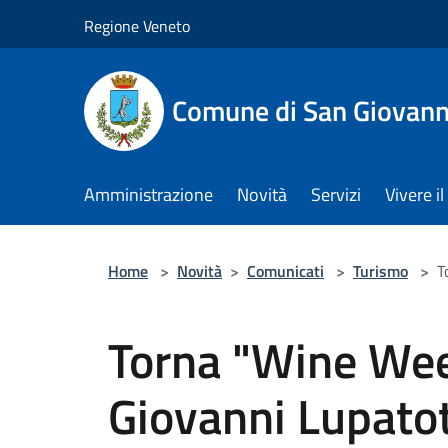
Salta al contenuto principale
Regione Veneto
Comune di San Giovann
Amministrazione
Novità
Servizi
Vivere 
Home
>
Novità
>
Comunicati
>
Turismo
>
T
Torna "Wine Wee
Giovanni Lupato