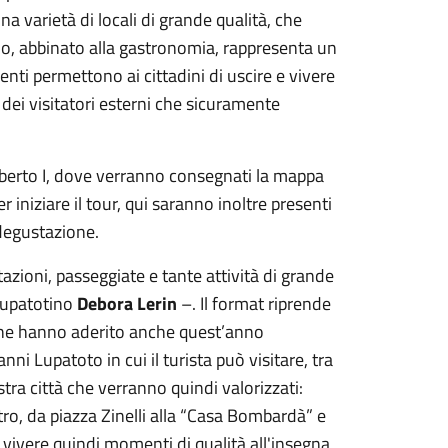
 varietà di locali di grande qualità, che
vino, abbinato alla gastronomia, rappresenta un
enti permettono ai cittadini di uscire e vivere
dei visitatori esterni che sicuramente
mberto I, dove verranno consegnati la mappa
er iniziare il tour, qui saranno inoltre presenti
 degustazione.
zioni, passeggiate e tante attività di grande
lupatotino
Debora Lerin
–. Il format riprende
 che hanno aderito anche quest’anno
vanni Lupatoto in cui il turista può visitare, tra
stra città che verranno quindi valorizzati:
tro, da piazza Zinelli alla “Casa Bombardà” e
no vivere quindi momenti di qualità all'insegna