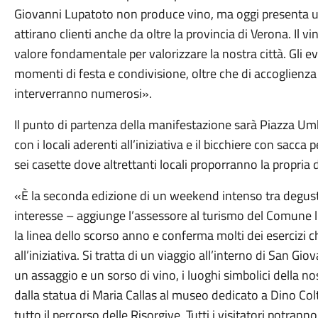
Giovanni Lupatoto non produce vino, ma oggi presenta una
attirano clienti anche da oltre la provincia di Verona. Il 
valore fondamentale per valorizzare la nostra città. Gli ev
momenti di festa e condivisione, oltre che di accoglienza 
interverranno numerosi».
Il punto di partenza della manifestazione sarà Piazza U
con i locali aderenti all’iniziativa e il bicchiere con sacca p
sei casette dove altrettanti locali proporranno la propria
«È la seconda edizione di un weekend intenso tra degusta
interesse – aggiunge l’assessore al turismo del Comune 
la linea dello scorso anno e conferma molti dei esercizi
all’iniziativa. Si tratta di un viaggio all’interno di San Gio
un assaggio e un sorso di vino, i luoghi simbolici della no
dalla statua di Maria Callas al museo dedicato a Dino Col
tutto il percorso delle Risorgive. Tutti i visitatori potran