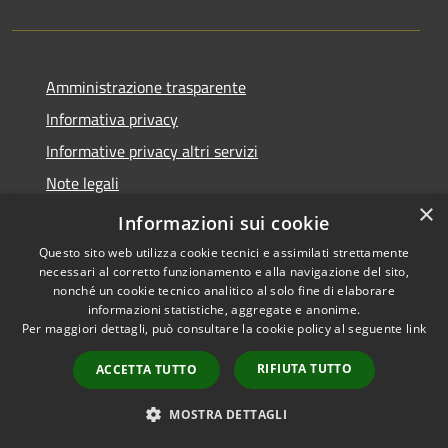
Amministrazione trasparente
Informativa privacy
Informative privacy altri servizi
Note legali
×
Dichiarazione di accessibilità
Informazioni sui cookie
Questo sito web utilizza cookie tecnici e assimilati strettamente
necessari al corretto funzionamento e alla navigazione del sito,
nonché un cookie tecnico analitico al solo fine di elaborare
informazioni statistiche, aggregate e anonime.
RSS
Copyright © 2026 • Comune di
Per maggiori dettagli, può consultare la cookie policy al seguente
link
Accessibilità
San Giovanni Lupatoto •
Privacy
Municipium
Powered by
•
RIFIUTA TUTTO
ACCETTA TUTTO
Cookie
Accesso redazione
Mappa del sito
MOSTRA DETTAGLI