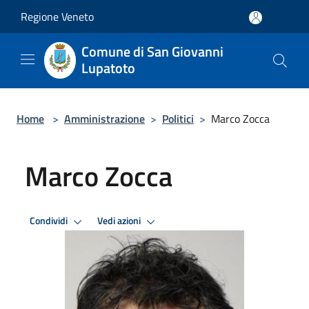
Salta al contenuto principale
Regione Veneto
Comune di San Giovanni
Lupatoto
Home
>
Amministrazione
>
Politici
>
Marco Zocca
Marco Zocca
Condividi
Vedi azioni