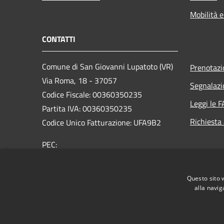
Mobilità e
CONTATTI
Comune di San Giovanni Lupatoto (VR)
Prenotaz
Via Roma, 18 - 37057
Segnalazi
Codice Fiscale: 00360350235
Leggi le 
Partita IVA: 00360350235
Richiesta
Codice Unico Fatturazione: UFA9B2
PEC:
protocol.comune.sangiovannilupatoto.vr@pecvenet
Centralino Unico: +39 045 8290111
Questo sito 
alla navig