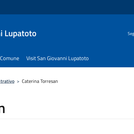
i Lupatoto
Seg
il Comune
Visit San Giovanni Lupatoto
trativo
>
Caterina Torresan
n