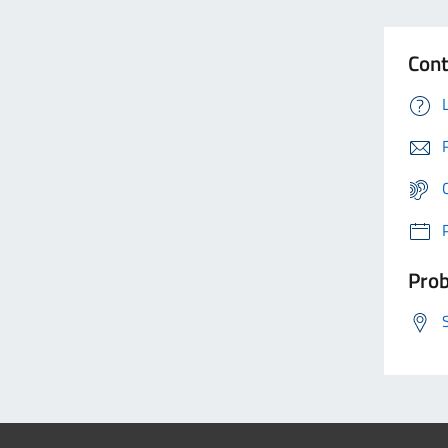
Cont
Prob