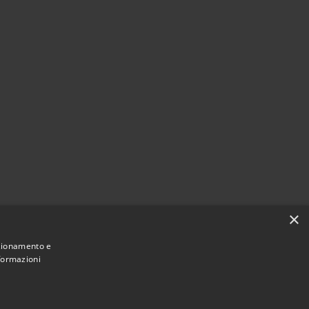
×
nzionamento e
nformazioni