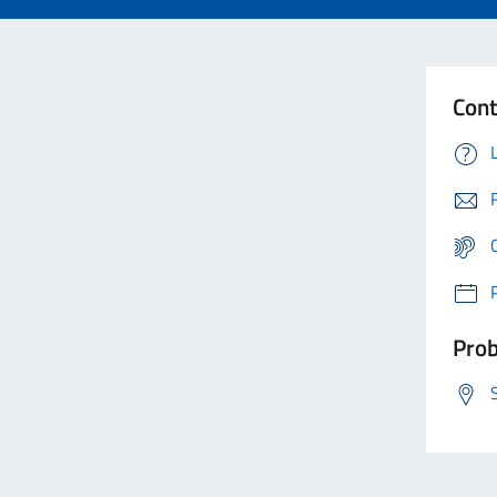
Cont
Prob