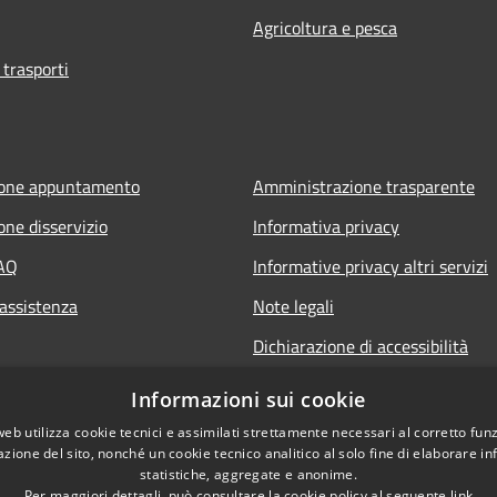
Agricoltura e pesca
 trasporti
ione appuntamento
Amministrazione trasparente
one disservizio
Informativa privacy
FAQ
Informative privacy altri servizi
 assistenza
Note legali
Dichiarazione di accessibilità
o.it
Informazioni sui cookie
web utilizza cookie tecnici e assimilati strettamente necessari al corretto fu
azione del sito, nonché un cookie tecnico analitico al solo fine di elaborare i
statistiche, aggregate e anonime.
Per maggiori dettagli, può consultare la cookie policy al seguente
link