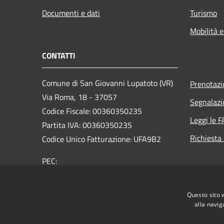
Documenti e dati
Turismo
Mobilità e
CONTATTI
Comune di San Giovanni Lupatoto (VR)
Prenotaz
Via Roma, 18 - 37057
Segnalazi
Codice Fiscale: 00360350235
Leggi le 
Partita IVA: 00360350235
Richiesta
Codice Unico Fatturazione: UFA9B2
PEC:
protocol.comune.sangiovannilupatoto.vr@pecvenet
Centralino Unico: +39 045 8290111
Questo sito 
alla navig