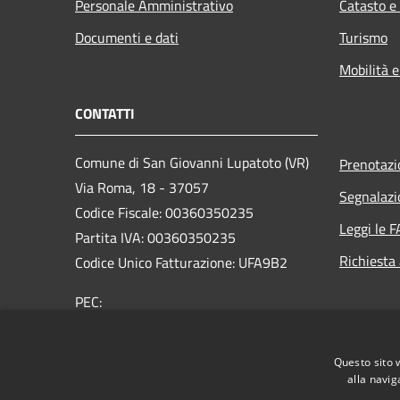
Personale Amministrativo
Catasto e
Documenti e dati
Turismo
Mobilità e
CONTATTI
Comune di San Giovanni Lupatoto (VR)
Prenotaz
Via Roma, 18 - 37057
Segnalazi
Codice Fiscale: 00360350235
Leggi le 
Partita IVA: 00360350235
Richiesta
Codice Unico Fatturazione: UFA9B2
PEC:
protocol.comune.sangiovannilupatoto.vr@pecvenet
Centralino Unico: +39 045 8290111
Questo sito 
alla navig