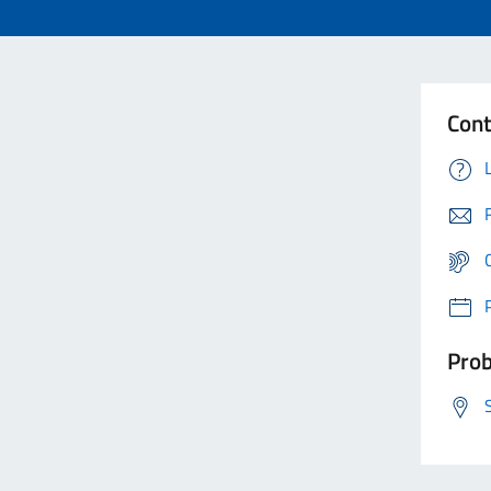
Cont
Prob