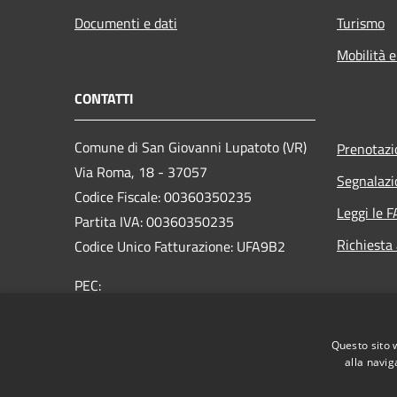
Documenti e dati
Turismo
Mobilità e
CONTATTI
Comune di San Giovanni Lupatoto (VR)
Prenotaz
Via Roma, 18 - 37057
Segnalazi
Codice Fiscale: 00360350235
Leggi le 
Partita IVA: 00360350235
Richiesta
Codice Unico Fatturazione: UFA9B2
PEC:
protocol.comune.sangiovannilupatoto.vr@pecvenet
Centralino Unico: +39 045 8290111
Questo sito 
alla navig