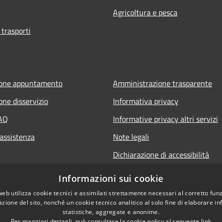
Agricoltura e pesca
 trasporti
ione appuntamento
Amministrazione trasparente
one disservizio
Informativa privacy
FAQ
Informative privacy altri servizi
 assistenza
Note legali
Dichiarazione di accessibilità
o.it
Informazioni sui cookie
web utilizza cookie tecnici e assimilati strettamente necessari al corretto fu
azione del sito, nonché un cookie tecnico analitico al solo fine di elaborare i
statistiche, aggregate e anonime.
Per maggiori dettagli, può consultare la cookie policy al seguente
link