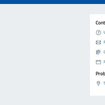
Cont
Prob