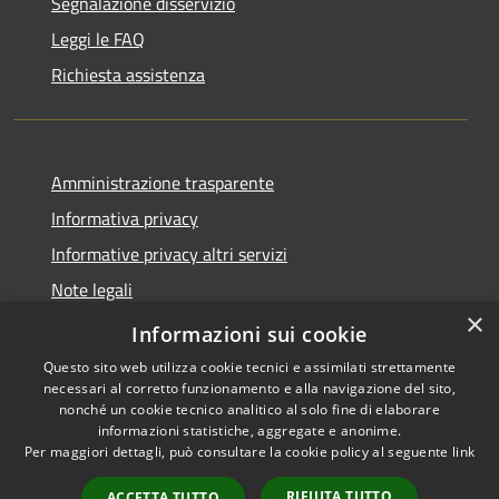
Segnalazione disservizio
Leggi le FAQ
Richiesta assistenza
Amministrazione trasparente
Informativa privacy
Informative privacy altri servizi
Note legali
×
Dichiarazione di accessibilità
Informazioni sui cookie
Questo sito web utilizza cookie tecnici e assimilati strettamente
necessari al corretto funzionamento e alla navigazione del sito,
nonché un cookie tecnico analitico al solo fine di elaborare
informazioni statistiche, aggregate e anonime.
RSS
Copyright © 2026 • Comune di
Per maggiori dettagli, può consultare la cookie policy al seguente
link
Accessibilità
San Giovanni Lupatoto •
Privacy
Municipium
Powered by
•
RIFIUTA TUTTO
ACCETTA TUTTO