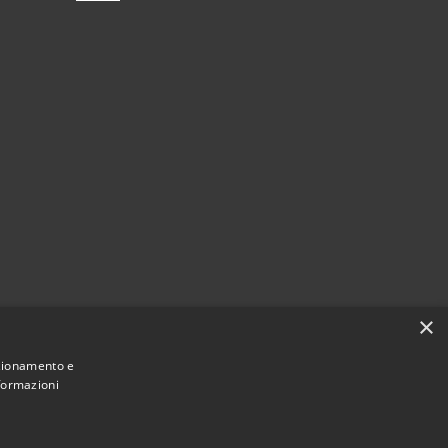
×
nzionamento e
nformazioni