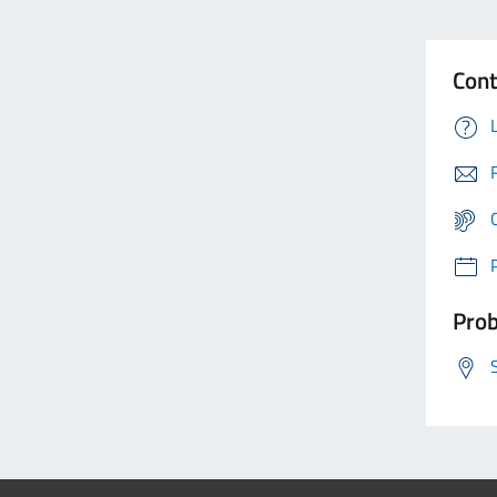
Cont
Prob