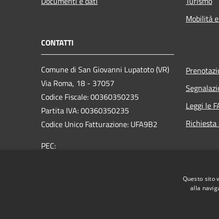
Documenti e dati
Turismo
Mobilità e
CONTATTI
Comune di San Giovanni Lupatoto (VR)
Prenotaz
Via Roma, 18 - 37057
Segnalazi
Codice Fiscale: 00360350235
Leggi le 
Partita IVA: 00360350235
Richiesta
Codice Unico Fatturazione: UFA9B2
PEC:
protocol.comune.sangiovannilupatoto.vr@pecvenet
Centralino Unico: +39 045 8290111
Questo sito 
alla navig