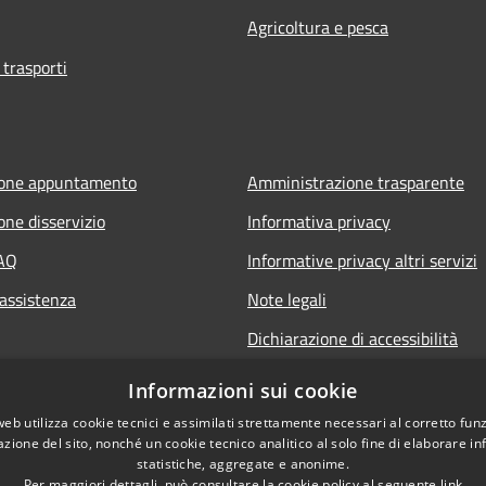
Agricoltura e pesca
 trasporti
ione appuntamento
Amministrazione trasparente
one disservizio
Informativa privacy
FAQ
Informative privacy altri servizi
 assistenza
Note legali
Dichiarazione di accessibilità
o.it
Informazioni sui cookie
web utilizza cookie tecnici e assimilati strettamente necessari al corretto fu
azione del sito, nonché un cookie tecnico analitico al solo fine di elaborare i
statistiche, aggregate e anonime.
Per maggiori dettagli, può consultare la cookie policy al seguente
link