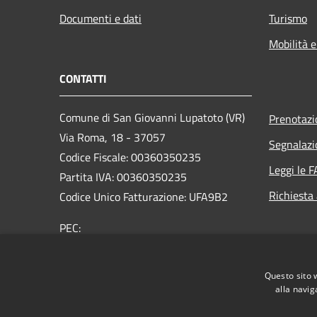
Documenti e dati
Turismo
Mobilità e
CONTATTI
Comune di San Giovanni Lupatoto (VR)
Prenotaz
Via Roma, 18 - 37057
Segnalazi
Codice Fiscale: 00360350235
Leggi le 
Partita IVA: 00360350235
Richiesta
Codice Unico Fatturazione: UFA9B2
PEC:
protocol.comune.sangiovannilupatoto.vr@pecvenet
Centralino Unico: +39 045 8290111
Questo sito 
alla navig