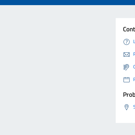
Cont
Prob