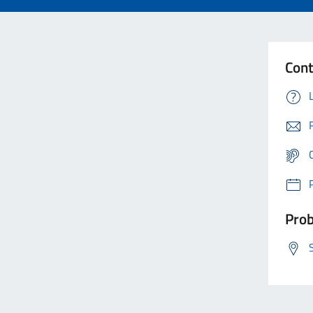
Cont
Prob