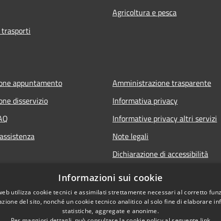
Agricoltura e pesca
 trasporti
ione appuntamento
Amministrazione trasparente
one disservizio
Informativa privacy
FAQ
Informative privacy altri servizi
 assistenza
Note legali
Dichiarazione di accessibilità
o.it
Informazioni sui cookie
web utilizza cookie tecnici e assimilati strettamente necessari al corretto fu
azione del sito, nonché un cookie tecnico analitico al solo fine di elaborare i
statistiche, aggregate e anonime.
Per maggiori dettagli, può consultare la cookie policy al seguente
link