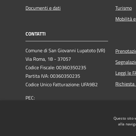
Documenti e dati
Turismo
Mobilità e
CONTATTI
Comune di San Giovanni Lupatoto (VR)
Prenotaz
Via Roma, 18 - 37057
Segnalazi
Codice Fiscale: 00360350235
Leggi le 
Partita IVA: 00360350235
Richiesta
Codice Unico Fatturazione: UFA9B2
PEC:
protocol.comune.sangiovannilupatoto.vr@pecvenet
Centralino Unico: +39 045 8290111
Questo sito 
alla navig