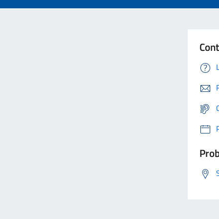
Cont
Prob