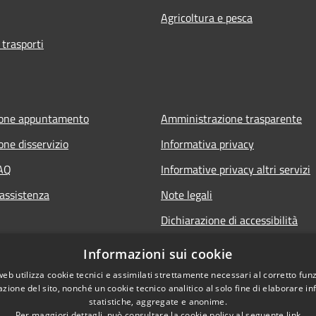
Agricoltura e pesca
 trasporti
ione appuntamento
Amministrazione trasparente
one disservizio
Informativa privacy
FAQ
Informative privacy altri servizi
 assistenza
Note legali
Dichiarazione di accessibilità
o.it
Informazioni sui cookie
web utilizza cookie tecnici e assimilati strettamente necessari al corretto fu
azione del sito, nonché un cookie tecnico analitico al solo fine di elaborare i
statistiche, aggregate e anonime.
Per maggiori dettagli, può consultare la cookie policy al seguente
link