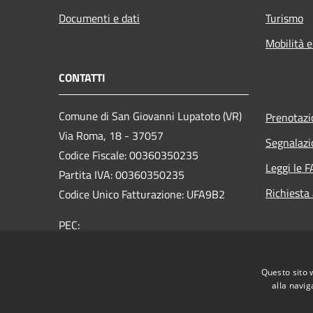
Documenti e dati
Turismo
Mobilità e
CONTATTI
Comune di San Giovanni Lupatoto (VR)
Prenotaz
Via Roma, 18 - 37057
Segnalazi
Codice Fiscale: 00360350235
Leggi le 
Partita IVA: 00360350235
Richiesta
Codice Unico Fatturazione: UFA9B2
PEC:
protocol.comune.sangiovannilupatoto.vr@pecvenet
Centralino Unico: +39 045 8290111
Questo sito 
alla navig