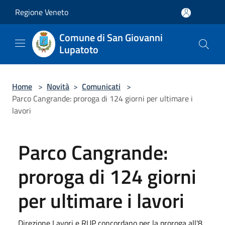
Salta al contenuto principale
Regione Veneto
Comune di San Giovanni
Lupatoto
Home
>
Novità
>
Comunicati
>
Parco Cangrande: proroga di 124 giorni per ultimare i
lavori
Parco Cangrande:
proroga di 124 giorni
per ultimare i lavori
Direzione Lavori e RUP concordano per la proroga all'8