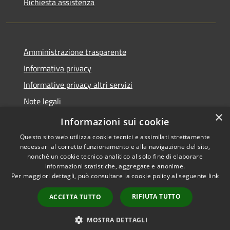
Richiesta assistenza
Amministrazione trasparente
Informativa privacy
Informative privacy altri servizi
Note legali
×
Dichiarazione di accessibilità
Informazioni sui cookie
Questo sito web utilizza cookie tecnici e assimilati strettamente
necessari al corretto funzionamento e alla navigazione del sito,
nonché un cookie tecnico analitico al solo fine di elaborare
informazioni statistiche, aggregate e anonime.
RSS
Copyright © 2026 • Comune di
Per maggiori dettagli, può consultare la cookie policy al seguente
link
Accessibilità
San Giovanni Lupatoto •
Privacy
Municipium
Powered by
•
RIFIUTA TUTTO
ACCETTA TUTTO
Cookie
Accesso redazione
Mappa del sito
MOSTRA DETTAGLI