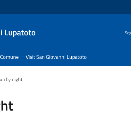
i Lupatoto
Seg
il Comune
Visit San Giovanni Lupatoto
un by night
ght