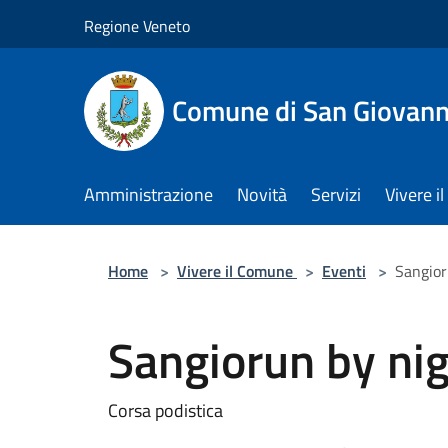
Salta al contenuto principale
Regione Veneto
Comune di San Giovann
Amministrazione
Novità
Servizi
Vivere 
Home
>
Vivere il Comune
>
Eventi
>
Sangior
Sangiorun by ni
Corsa podistica