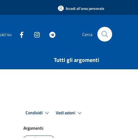
Accedi all'area personale
uici su
Cerca
Tutti gli argomenti
Condividi
Vedi azioni
Argomenti: