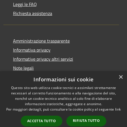
Leggi le FAQ
Richiesta assistenza
Amministrazione trasparente
Informativa privacy
Informative privacy altri servizi
Note legali
×
Dichiarazione di accessibilità
Informazioni sui cookie
Questo sito web utilizza cookie tecnici e assimilati strettamente
necessari al corretto funzionamento e alla navigazione del sito,
nonché un cookie tecnico analitico al solo fine di elaborare
informazioni statistiche, aggregate e anonime.
RSS
Copyright © 2026 • Comune di
Per maggiori dettagli, può consultare la cookie policy al seguente
link
Accessibilità
San Giovanni Lupatoto •
Privacy
Municipium
Powered by
•
RIFIUTA TUTTO
ACCETTA TUTTO
Cookie
Accesso redazione